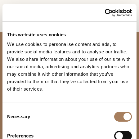
IT
Home
RICHIESTA
PRODOTTI
This website uses cookies
INFORMAZIONI
We use cookies to personalise content and ads, to
DESIGNER
provide social media features and to analyse our traffic.
Nome
AMBIENTI
We also share information about your use of our site with
e
our social media, advertising and analytics partners who
Azienda
MATERIALI
cognome
may combine it with other information that you’ve
*
*
CONTRACT
provided to them or that they’ve collected from your use
Recapito
SEDE & UNITÀ PRODUTTIVA
of their services.
telefonico*
AZIENDA
Sede
PRODOTTI
*
Via U. Foscolo 6
Nazione
NEWSROOM
22060 Carugo (CO) Italy
Divani
*
C
TURRI SRL
DOWNLOAD
T +39 031.760111
Necessary
Contenitori giorno
o
Città
Azienda
info@turri.it
Tavoli
n
(richiesto)
NEGOZI
LANGUAGE
Contract
Google Maps
s
Tipologia
Sedie
*
Inglese
Tedesco
Preferences
CONTATTI