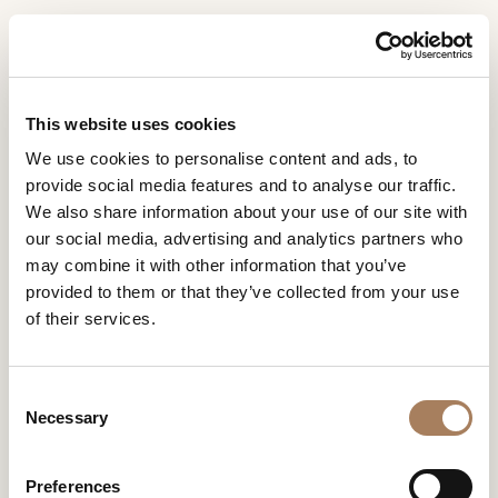
IT
Home
Negozi
Benny Benlolo Paris
RICHIESTA
PRODOTTI
This website uses cookies
INFORMAZIONI
BENNY BENLOLO PARIS
We use cookies to personalise content and ads, to
DESIGNER
provide social media features and to analyse our traffic.
Nome
AMBIENTI
We also share information about your use of our site with
e
our social media, advertising and analytics partners who
Azienda
MATERIALI
cognome
may combine it with other information that you’ve
*
*
CONTRACT
provided to them or that they’ve collected from your use
Recapito
of their services.
telefonico*
AZIENDA
*
Nazione
NEWSROOM
*
C
DOWNLOAD
Necessary
o
Città
n
(richiesto)
NEGOZI
s
Tipologia
*
Preferences
CONTATTI