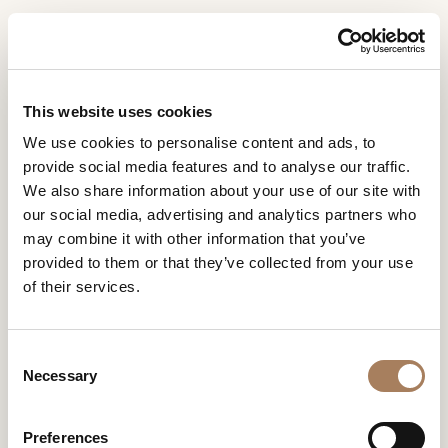
IT
Home
Negozi
Sources Unlimited Delhi
RICHIESTA
PRODOTTI
This website uses cookies
INFORMAZIONI
SOURCES UNLIMITED DELHI
We use cookies to personalise content and ads, to
DESIGNER
provide social media features and to analyse our traffic.
Nome
AMBIENTI
We also share information about your use of our site with
e
our social media, advertising and analytics partners who
Azienda
MATERIALI
cognome
may combine it with other information that you’ve
*
*
CONTRACT
provided to them or that they’ve collected from your use
Recapito
of their services.
telefonico*
AZIENDA
*
Nazione
NEWSROOM
*
C
DOWNLOAD
Necessary
o
Città
n
(richiesto)
NEGOZI
s
Tipologia
*
Preferences
CONTATTI