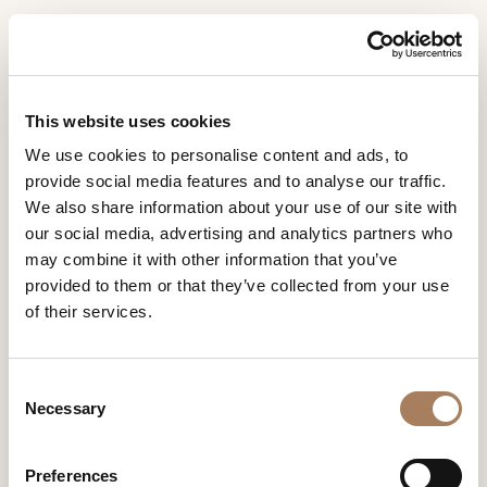
DE
Home
Kollektionen
Genesis
INFORMATIONSANFR
PRODUKTE
This website uses cookies
AGE
GENESIS
We use cookies to personalise content and ads, to
DESIGNER
provide social media features and to analyse our traffic.
DESIGN BY ANDREA BONINI
Name
RÄUME
We also share information about your use of our site with
und
our social media, advertising and analytics partners who
Unternehmen
MATERIALIEN
Nachname
may combine it with other information that you’ve
*
*
CONTRACTING
provided to them or that they’ve collected from your use
Telefonnummer
of their services.
*
UNTERNEHMEN
*
Nation
GENESIS
NEWSROOM
*
C
DOWNLOADBEREICH
Necessary
o
Stadt
n
GESCHÄFTE
*
s
Benutzertypologie
Preferences
KONTAKTE