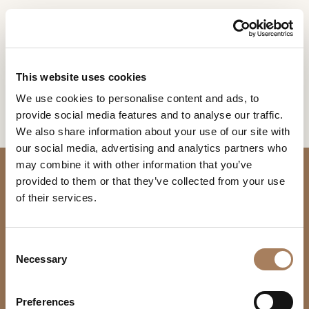
DE
Home
Kollektionen
Reeds
INFORMATIONSANFR
PRODUKTE
This website uses cookies
AGE
REEDS
We use cookies to personalise content and ads, to
DESIGNER
provide social media features and to analyse our traffic.
DESIGN BY MARCELLO ZILIANI
Name
RÄUME
We also share information about your use of our site with
und
our social media, advertising and analytics partners who
Unternehmen
MATERIALIEN
Nachname
may combine it with other information that you’ve
*
*
CONTRACTING
provided to them or that they’ve collected from your use
Telefonnummer
of their services.
*
UNTERNEHMEN
*
Nation
NEWSROOM
*
C
DOWNLOADBEREICH
Necessary
o
FIRMENSITZ UND BÜROS
Stadt
n
GESCHÄFTE
*
Firmensitz
PRODUKTE
s
Benutzertypologie
Via U. Foscolo 6
Preferences
KONTAKTE