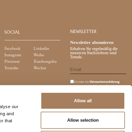
NEWSLETTER
SOCIAL
Newsletter abonnieren
Facebook
Linkedin
Erhalten Sie regelmäßig die
neuesten Nachrichten und
Instagram
Weibo
Trends.
Pinterest
Xiaohongshu
Youtube
Wechat
Ich habe die
Datenschutzerklärung
gelesen und möchte den Newsletter
abonnieren.
Ich bin damit einverstanden, dass meine
personenbezogenen Daten zum Zweck
Allow all
des Direktmarketings (Newsletter,
alyse our
Werbematerial, Marktforschung usw.)
weitergegeben werden.
ing and
Allow selection
r that