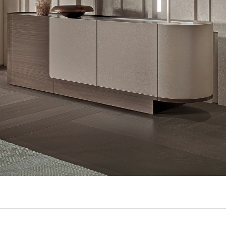
DOWNLOADBEREICH
ECHO ESSZIMMER
Sie haben bereits das Passwort
Passwort anfordern
ützt. Um es anzuzeigen, geben Sie bitte unten Ihr Passwort ein:
Link kopieren
Whatsapp
DOWNLOADBEREICH