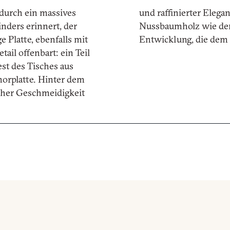
 durch ein massives
und raffinierter Elega
inders erinnert, der
Nussbaumholz wie der 
 Platte, ebenfalls mit
Entwicklung, die dem 
tenschutzerklärung von Turri srl gemäß Art. gelesen habe. 13 zur (
ail offenbart: ein Teil
g meiner personenbezogenen Daten zum Zweck des Newsletter-Emp
est des Tisches aus
morplatte. Hinter dem
orward the request for information
scher Geschmeidigkeit