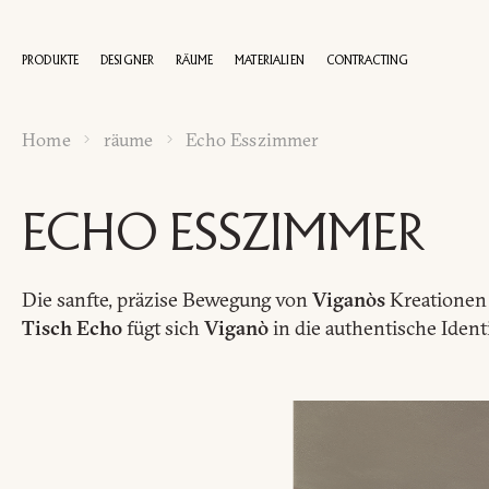
PRODUKTE
DESIGNER
RÄUME
MATERIALIEN
CONTRACTING
Home
räume
Echo Esszimmer
100 JAHRE
ECHO ESSZIMMER
Die sanfte, präzise Bewegung von
Viganòs
Kreationen 
Tisch Echo
fügt sich
Viganò
in die authentische Iden