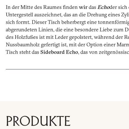
In der Mitte des Raumes finden
wir
das
Echo
der sich
Untergestell auszeichnet, das an die Drehung eines Zyl
sich formt. Dieser Tisch beherbergt eine tonnenförmige
Ich erkläre, dass ich die Da
Zustimmung
(DSGVO)
*
abgerundeten Linien, die eine besondere Liebe zum Det
*
Ich stimme der Verarbeitun
Zustimmung
des Holzfußes ist mit Leder gepolstert, während der R
Marketingzwecken zu
Nussbaumholz gefertigt ist, mit der Option einer Mar
The data marked with * are mandatory in order to f
Tisch steht das
Sideboard
Echo
, das von zeitgenössi
CAPTCHA
PRODUKTE