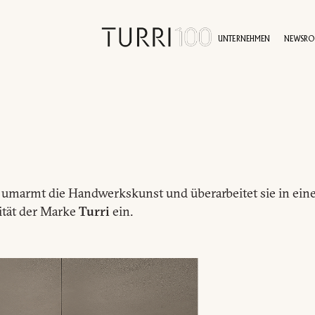
UNTERNEHMEN
NEWSR
GESCHICHTE
DIENSTLEISTUNGEN
NACHHALTIGKEIT
PRESSEBEREICH
KONTAKTE
VERTRETER
AKTUELLES
IDENTITÄT
PROJEKTE
WERTE
VI
umarmt die Handwerkskunst und überarbeitet sie in eine
tität der Marke
Turri
ein.