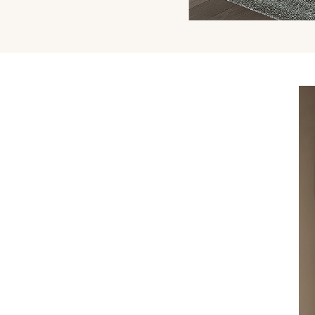
I
Name
und