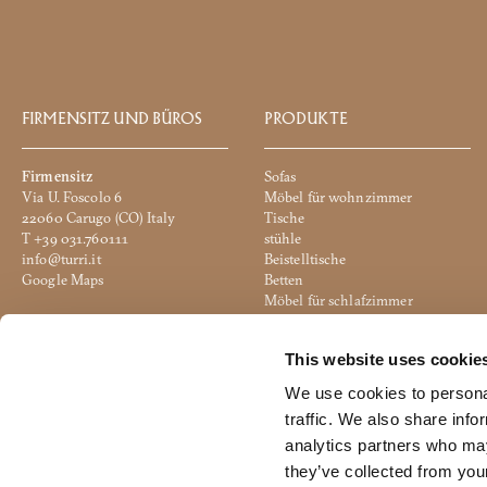
FIRMENSITZ UND BÜROS
PRODUKTE
Firmensitz
Sofas
Via U. Foscolo 6
Möbel für wohnzimmer
22060 Carugo (CO) Italy
Tische
T +39 031.760111
stühle
info@turri.it
Beistelltische
Google Maps
Betten
Möbel für schlafzimmer
Produktive Einheit
Beleuchtung
Via 2 Giugno
Accesoires
This website uses cookie
20836 Briosco (MB) Italy
Hocker
Google Maps
Büro
We use cookies to personal
traffic. We also share info
analytics partners who may
they’ve collected from your