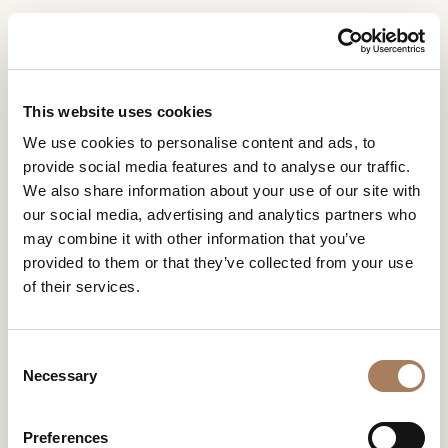
DE
Home
räume
Eclipse Wohnzimmer
INFORMATIONSANFR
PRODUKTE
This website uses cookies
AGE
ECLIPSE WOHNZIMMER
We use cookies to personalise content and ads, to
DESIGNER
provide social media features and to analyse our traffic.
Name
Spiele mit Kurven und klaren Linien für die
Eclipse-
RÄUME
We also share information about your use of our site with
Kollektion
und
.
our social media, advertising and analytics partners who
Unternehmen
MATERIALIEN
Nachname
may combine it with other information that you’ve
*
*
CONTRACTING
provided to them or that they’ve collected from your use
Telefonnummer
of their services.
*
UNTERNEHMEN
ECLIPSE
*
Nation
WOHNZIMMER
NEWSROOM
*
C
DOWNLOADBEREICH
Necessary
o
Stadt
n
GESCHÄFTE
*
s
Benutzertypologie
Preferences
KONTAKTE