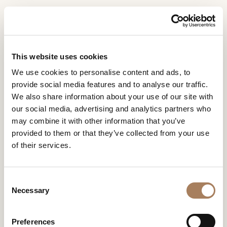
DE
Home
räume
Kenobi & Lynn Esszimmer
INFORMATIONSANFR
PRODUKTE
This website uses cookies
AGE
KENOBI & LYNN ESSZIMMER
We use cookies to personalise content and ads, to
DESIGNER
provide social media features and to analyse our traffic.
Name
Kenobi
ist ein Tisch, der mit den gegensätzlichen Kräften
RÄUME
We also share information about your use of our site with
der Materie spielt und strukturelle Festigkeit mit
und
our social media, advertising and analytics partners who
optischer Weichheit verbindet. Als Ergebnis der ersten
Unternehmen
MATERIALIEN
Nachname
Zusammenarbeit von
may combine it with other information that you’ve
Marco Acerbis
mit Turri entsteht
*
*
CONTRACTING
dieses Produkt aus der Begegnung großzügiger Volumen
provided to them or that they’ve collected from your use
Telefonnummer
und konischer Linien: Die runde oder rechteckige
of their services.
*
UNTERNEHMEN
Silhouette, die großzügigen Abmessungen und die
*
sorgfältig ausgewählten Materialien vermitteln die
Nation
NEWSROOM
stilistische Entwicklung der Marke, die sich weiterhin
*
KENOBI & LYNN
C
durch ihr Savoir-faire auszeichnet.
DOWNLOADBEREICH
Necessary
o
Stadt
ESSZIMMER
n
GESCHÄFTE
*
s
Benutzertypologie
Preferences
KONTAKTE