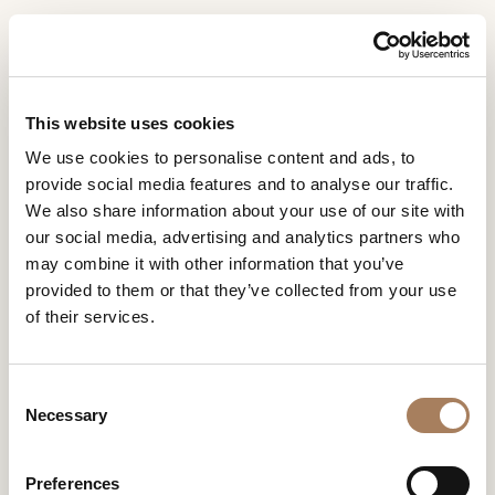
DE
Home
räume
Vesta Wohnzimmer
INFORMATIONSANFR
PRODUKTE
This website uses cookies
AGE
VESTA WOHNZIMMER
We use cookies to personalise content and ads, to
DESIGNER
provide social media features and to analyse our traffic.
Name
Inspiriert von der römischen Göttin, der Hüterin des
RÄUME
We also share information about your use of our site with
Herdes,
und
Vesta
mit einer Kollektion, die
einen Sessel, ein
our social media, advertising and analytics partners who
zwei- und dreisitziges Sofa
und einen passenden
Unternehmen
MATERIALIEN
Nachname
Couchtisch
may combine it with other information that you’ve
umfasst, zum Herzstück Ihres Zuhauses. Mit
*
*
CONTRACTING
großzügigen Volumina, maßgeschneiderten Details und
provided to them or that they’ve collected from your use
Telefonnummer
hochwertigen Materialien verfügen alle Polstermöbel über
of their services.
*
UNTERNEHMEN
eine elegante Außenhülle und eine umhüllende
*
Polsterung für maximalen Komfort.
Nation
NEWSROOM
*
C
DOWNLOADBEREICH
Necessary
o
Stadt
VESTA WOHNZIMMER
n
GESCHÄFTE
*
s
Benutzertypologie
Preferences
KONTAKTE