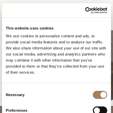
DE
Home
Produkte
Domus Frisiertisch
INFORMATIONSANFR
PRODUKTE
This website uses cookies
AGE
We use cookies to personalise content and ads, to
DESIGNER
provide social media features and to analyse our traffic.
Name
RÄUME
We also share information about your use of our site with
und
our social media, advertising and analytics partners who
Unternehmen
MATERIALIEN
Nachname
may combine it with other information that you’ve
*
*
CONTRACTING
provided to them or that they’ve collected from your use
Telefonnummer
DOMUS FRISIERTISCH
of their services.
*
UNTERNEHMEN
*
Nation
NEWSROOM
*
C
DOWNLOADBEREICH
Necessary
o
Stadt
n
GESCHÄFTE
*
s
Benutzertypologie
Preferences
KONTAKTE