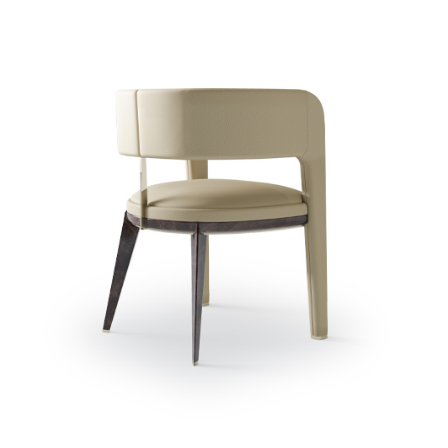
NFORMATIONSANFRAG
DOWNLOADBEREICH
ECLIPSE STUHL
Sie haben bereits das Passwort
Passwort anfordern