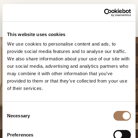
DE
Home
Produkte
Jolly Sessel
INFORMATIONSANFR
PRODUKTE
This website uses cookies
AGE
We use cookies to personalise content and ads, to
DESIGNER
provide social media features and to analyse our traffic.
Name
RÄUME
We also share information about your use of our site with
und
our social media, advertising and analytics partners who
Unternehmen
MATERIALIEN
Nachname
may combine it with other information that you’ve
*
*
CONTRACTING
provided to them or that they’ve collected from your use
Telefonnummer
JOLLY SESSEL
of their services.
*
UNTERNEHMEN
*
Nation
NEWSROOM
*
C
DOWNLOADBEREICH
Necessary
o
Stadt
n
GESCHÄFTE
*
s
Benutzertypologie
Preferences
KONTAKTE