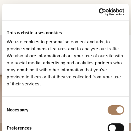
DE
Home
Produkte
Melting Light bett
INFORMATIONSANFR
PRODUKTE
This website uses cookies
AGE
We use cookies to personalise content and ads, to
DESIGNER
provide social media features and to analyse our traffic.
Name
RÄUME
We also share information about your use of our site with
und
our social media, advertising and analytics partners who
Unternehmen
MATERIALIEN
Nachname
may combine it with other information that you’ve
*
*
CONTRACTING
provided to them or that they’ve collected from your use
Telefonnummer
MELTING LIGHT BETT
of their services.
*
UNTERNEHMEN
*
Nation
NEWSROOM
*
C
DOWNLOADBEREICH
Necessary
o
Stadt
n
GESCHÄFTE
*
s
Benutzertypologie
Preferences
KONTAKTE