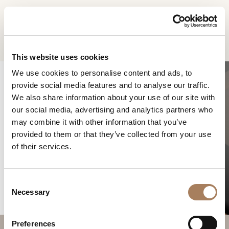
DE
Home
Produkte
Vendome Kommode
INFORMATIONSANFR
PRODUKTE
This website uses cookies
AGE
We use cookies to personalise content and ads, to
DESIGNER
provide social media features and to analyse our traffic.
Name
RÄUME
We also share information about your use of our site with
und
our social media, advertising and analytics partners who
Unternehmen
MATERIALIEN
Nachname
may combine it with other information that you’ve
*
VENDOME
*
CONTRACTING
provided to them or that they’ve collected from your use
Telefonnummer
KOMMODE
of their services.
*
UNTERNEHMEN
*
Nation
NEWSROOM
*
C
DOWNLOADBEREICH
Necessary
o
Stadt
n
GESCHÄFTE
*
s
Benutzertypologie
Preferences
KONTAKTE