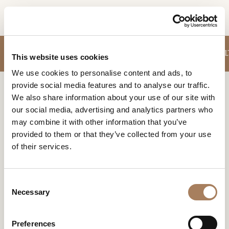
DE
INFORMATIONSANFR
SOFAS
SESSEL
MÖBEL FÜR WOHNZIMMER
TISCHE
STÜHLE
BEISTEL
PRODUKTE
This website uses cookies
AGE
We use cookies to personalise content and ads, to
DESIGNER
provide social media features and to analyse our traffic.
Name
Home
Produkte
Teppiche
RÄUME
We also share information about your use of our site with
und
our social media, advertising and analytics partners who
Unternehmen
MATERIALIEN
Nachname
TEPPICHE
may combine it with other information that you’ve
*
*
CONTRACTING
provided to them or that they’ve collected from your use
Von Hand geknüpft und aus edlen Stoffen, Wolle, Seide,
Telefonnummer
schaffen sie durch ihre Designs faszinierende dekorative
of their services.
*
UNTERNEHMEN
Designs.
*
Nation
NEWSROOM
*
C
DOWNLOADBEREICH
Necessary
o
Stadt
n
GESCHÄFTE
*
s
Benutzertypologie
Preferences
KONTAKTE