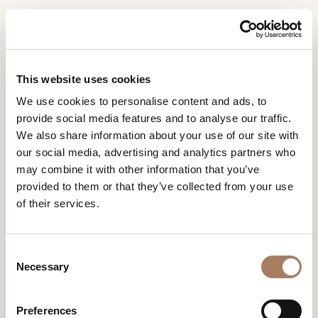
DE
Home
Geschäfte
Branch Office Usa
INFORMATIONSANFR
PRODUKTE
This website uses cookies
AGE
BRANCH OFFICE USA
We use cookies to personalise content and ads, to
DESIGNER
provide social media features and to analyse our traffic.
Name
RÄUME
We also share information about your use of our site with
und
our social media, advertising and analytics partners who
Unternehmen
MATERIALIEN
Nachname
may combine it with other information that you’ve
*
*
CONTRACTING
provided to them or that they’ve collected from your use
Telefonnummer
of their services.
*
UNTERNEHMEN
*
Nation
NEWSROOM
*
C
DOWNLOADBEREICH
Necessary
o
Stadt
n
GESCHÄFTE
*
s
Benutzertypologie
Preferences
KONTAKTE