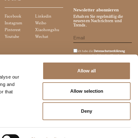
Newsletter abonnieren
Facebook
Linkedin
Erhalten Sie regelmäßig die
neuesten Nachrichten und
Instagram
Weibo
Trends.
Pinterest
Xiaohongshu
Youtube
Wechat
Ich habe die
Datenschutzerklärung
gelesen und möchte den Newsletter
abonnieren.
Ich bin damit einverstanden, dass meine
personenbezogenen Daten zum Zweck
Allow all
des Direktmarketings (Newsletter,
alyse our
Werbematerial, Marktforschung usw.)
weitergegeben werden.
ing and
Allow selection
r that
Deny