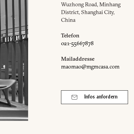
Wuzhong Road, Minhang
District, Shanghai City,
E
China
Telefon
021-55667878
Mailaddresse
maomao@mgmcasa.com
Infos anfordern
O., LTD.