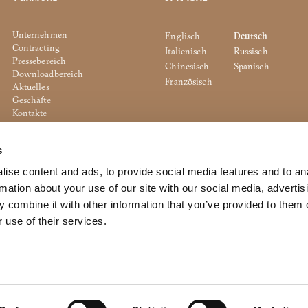
Unternehmen
Englisch
Deutsch
Contracting
Italienisch
Russisch
Pressebereich
Chinesisch
Spanisch
Downloadbereich
Französisch
Aktuelles
Geschäfte
Kontakte
Cookie Policy
Privacy Policy
s
Whistleblowing
Unternehmensrichtlinie
ise content and ads, to provide social media features and to an
rmation about your use of our site with our social media, advertis
 combine it with other information that you’ve provided to them o
 use of their services.
to the management and coordination of Dexelance S.p.a.