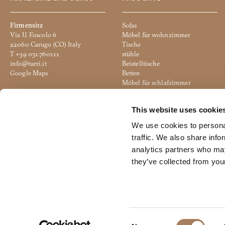
Firmensitz
Sofas
Via U. Foscolo 6
Möbel für wohnzimmer
22060 Carugo (CO) Italy
Tische
T +39 031.760111
stühle
info@turri.it
Beistelltische
Google Maps
Betten
Möbel für schlafzimmer
Produktive Einheit
Beleuchtung
Via 2 Giugno
Accesoires
This website uses cookie
20836 Briosco (MB) Italy
Hocker
Google Maps
Büro
We use cookies to personal
traffic. We also share info
analytics partners who may
they’ve collected from your
© 2024 Turri srl All Rights Reserved - C.F./P.IVA 04108500135 - Subject 
C