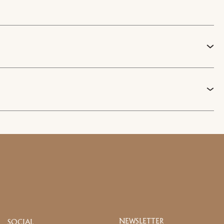
Mailaddresse
Facebook
EU) Verordnung 2016/679
1
/
6
fangs und zu kommerziellen
NEWSLETTER
SOCIAL