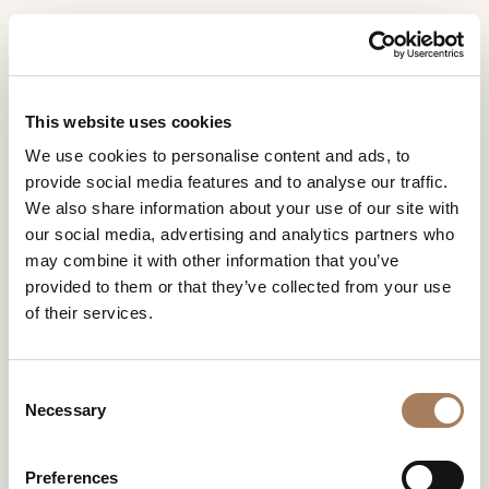
ES
Home
Área de Prensa
MODERN INTERIOR SWEDEN
SOLICITUD DE
MODERN INTERIOR
PRODUCTOS
This website uses cookies
INFORMACIÓN
SWEDEN
MODERN INTERIOR SWEDEN
We use cookies to personalise content and ads, to
DESIGNER
provide social media features and to analyse our traffic.
Nombre
AMBIENTES
We also share information about your use of our site with
y
our social media, advertising and analytics partners who
Agencia
MATERIALES
apellido
may combine it with other information that you’ve
*
*
CONTRACT
provided to them or that they’ve collected from your use
Número
of their services.
de
EMPRESA
teléfono
Nación
NEWSROOM
*
*
C
*
DESCARGAR
Necessary
o
Ciudad
n
TIENDAS
*
s
Tipología
Preferences
CONTACTO