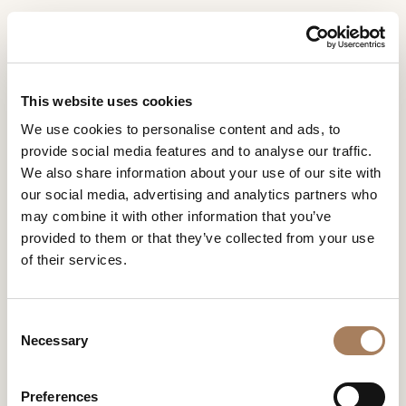
IT
Home
Press Area
MODERN INTERIOR SWEDEN
RICHIESTA
MODERN INTERIOR
PRODOTTI
This website uses cookies
INFORMAZIONI
SWEDEN
MODERN INTERIOR SWEDEN
We use cookies to personalise content and ads, to
DESIGNER
provide social media features and to analyse our traffic.
Nome
AMBIENTI
We also share information about your use of our site with
e
our social media, advertising and analytics partners who
Azienda
MATERIALI
cognome
may combine it with other information that you’ve
*
*
CONTRACT
provided to them or that they’ve collected from your use
Recapito
of their services.
telefonico*
AZIENDA
*
Nazione
NEWSROOM
*
C
DOWNLOAD
Necessary
o
Città
n
(richiesto)
NEGOZI
s
Tipologia
*
Preferences
CONTATTI