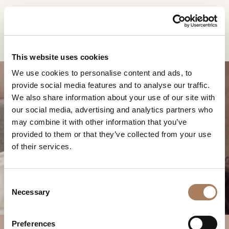
ES
Home
Productos
Noir cama
SOLICITUD DE
PRODUCTOS
This website uses cookies
INFORMACIÓN
We use cookies to personalise content and ads, to
DESIGNER
provide social media features and to analyse our traffic.
Nombre
AMBIENTES
We also share information about your use of our site with
y
our social media, advertising and analytics partners who
Agencia
MATERIALES
apellido
may combine it with other information that you’ve
*
*
CONTRACT
provided to them or that they’ve collected from your use
Número
NOIR CAMA
of their services.
de
EMPRESA
teléfono
Nación
NEWSROOM
*
*
C
*
DESCARGAR
Necessary
o
Ciudad
n
TIENDAS
*
s
Tipología
Preferences
CONTACTO