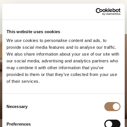
ES
Home
Productos
Noir mesitas redondas
SOLICITUD DE
PRODUCTOS
This website uses cookies
INFORMACIÓN
We use cookies to personalise content and ads, to
DESIGNER
provide social media features and to analyse our traffic.
Nombre
AMBIENTES
We also share information about your use of our site with
y
our social media, advertising and analytics partners who
Agencia
MATERIALES
apellido
may combine it with other information that you’ve
*
NOIR MESITAS
*
CONTRACT
provided to them or that they’ve collected from your use
Número
REDONDAS
of their services.
de
EMPRESA
teléfono
Nación
NEWSROOM
*
*
C
*
DESCARGAR
Necessary
o
Ciudad
n
TIENDAS
*
s
Tipología
Preferences
CONTACTO