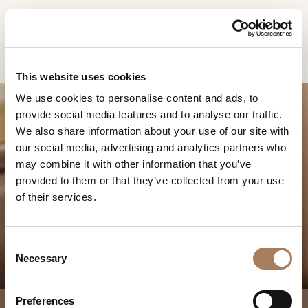
IT
Home
Prodotti
Noir tavolini rotondi
RICHIESTA
PRODOTTI
This website uses cookies
INFORMAZIONI
We use cookies to personalise content and ads, to
DESIGNER
provide social media features and to analyse our traffic.
Nome
AMBIENTI
We also share information about your use of our site with
e
our social media, advertising and analytics partners who
Azienda
MATERIALI
cognome
may combine it with other information that you’ve
*
NOIR TAVOLINI
*
CONTRACT
provided to them or that they’ve collected from your use
Recapito
ROTONDI
of their services.
telefonico*
AZIENDA
*
Nazione
NEWSROOM
*
C
DOWNLOAD
Necessary
o
Città
n
(richiesto)
NEGOZI
s
Tipologia
*
Preferences
CONTATTI