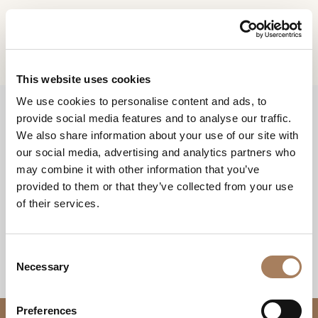
IT
Home
Prodotti
Noir pouf
RICHIESTA
PRODOTTI
This website uses cookies
INFORMAZIONI
We use cookies to personalise content and ads, to
DESIGNER
provide social media features and to analyse our traffic.
Nome
AMBIENTI
We also share information about your use of our site with
e
our social media, advertising and analytics partners who
Azienda
MATERIALI
cognome
may combine it with other information that you’ve
*
*
CONTRACT
provided to them or that they’ve collected from your use
Recapito
NOIR POUF
of their services.
telefonico*
AZIENDA
*
Nazione
NEWSROOM
*
C
DOWNLOAD
Necessary
o
Città
n
(richiesto)
NEGOZI
s
Tipologia
*
Preferences
CONTATTI