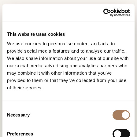
IT
Home
Designer
Andrea Bonini
RICHIESTA
PRODOTTI
This website uses cookies
INFORMAZIONI
We use cookies to personalise content and ads, to
ANDREA BONINI
DESIGNER
provide social media features and to analyse our traffic.
Nome
AMBIENTI
Con meticoloso impegno segue ogni fase dei suoi
We also share information about your use of our site with
ANDREA BONINI
e
prodotti e dei suoi interni; è personalmente attivo nel
our social media, advertising and analytics partners who
Azienda
MATERIALI
cognome
trattare con gli artigiani e con la sua matita coglie ogni
may combine it with other information that you’ve
*
*
variazione o miglioramento.
CONTRACT
provided to them or that they’ve collected from your use
Recapito
of their services.
telefonico*
AZIENDA
*
Nazione
NEWSROOM
*
C
DOWNLOAD
Necessary
o
Città
n
(richiesto)
NEGOZI
s
Tipologia
*
Preferences
CONTATTI