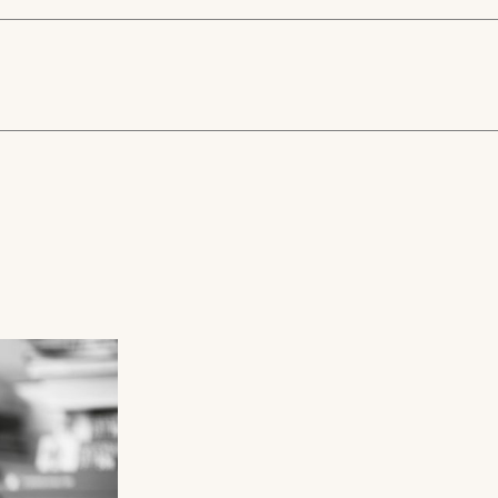
N670
lyurethane foam.
ties.
3D Riban - Sofa