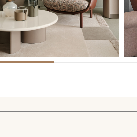
on contraseña. Para verlo, introduzca su contraseña a continuación:
Copiar link
Whatsapp
DESCARGAR
ica de Privacidad de Turri srl de conformidad con el art. 13 del Reg
is datos personales con la finalidad de recibir newsletters y fines d
orward the request for information