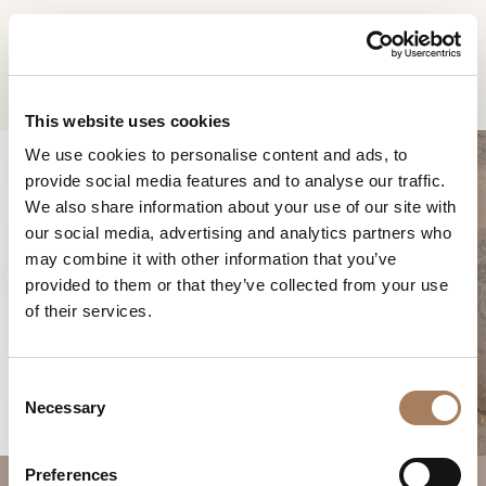
ES
Home
Productos
Riban mesita
SOLICITUD DE
PRODUCTOS
This website uses cookies
INFORMACIÓN
We use cookies to personalise content and ads, to
DESIGNER
provide social media features and to analyse our traffic.
Nombre
AMBIENTES
We also share information about your use of our site with
y
our social media, advertising and analytics partners who
Agencia
MATERIALES
apellido
may combine it with other information that you’ve
*
*
CONTRACT
provided to them or that they’ve collected from your use
Número
RIBAN MESITA
of their services.
de
EMPRESA
teléfono
Nación
NEWSROOM
*
*
C
*
DESCARGAR
Necessary
o
Ciudad
n
TIENDAS
*
s
Tipología
Preferences
CONTACTO