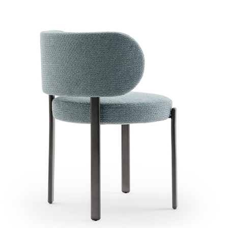
ICITUD DE INFORMAC
DESCARGAR
ROMA SILLA
Ya tienes la contraseña
Solicitar contraseña