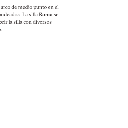
l arco de medio punto en el
ondeados. La silla
Roma
se
rir la silla con diversos
.