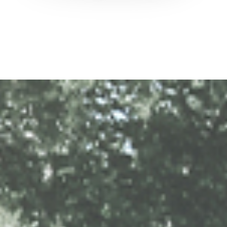
on contraseña. Para verlo, introduzca su contraseña a continuación:
Copiar link
Whatsapp
DESCARGAR
ica de Privacidad de Turri srl de conformidad con el art. 13 del Reg
is datos personales con la finalidad de recibir newsletters y fines d
orward the request for information