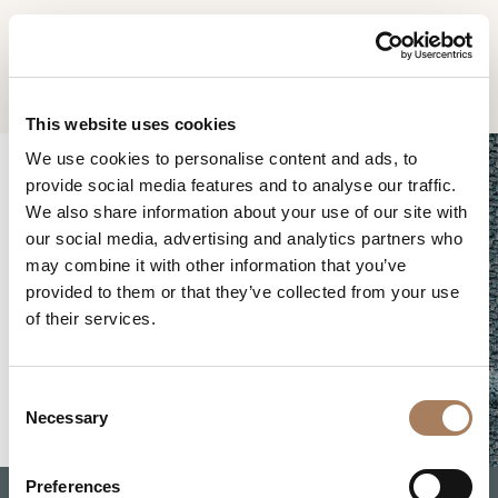
DE
Home
Produkte
Roma Stuhl
INFORMATIONSANFR
PRODUKTE
This website uses cookies
AGE
We use cookies to personalise content and ads, to
DESIGNER
provide social media features and to analyse our traffic.
Name
RÄUME
We also share information about your use of our site with
und
our social media, advertising and analytics partners who
Unternehmen
MATERIALIEN
Nachname
may combine it with other information that you’ve
*
*
CONTRACTING
provided to them or that they’ve collected from your use
Telefonnummer
ROMA STUHL
of their services.
*
UNTERNEHMEN
*
Nation
NEWSROOM
*
C
DOWNLOADBEREICH
Necessary
o
Stadt
n
GESCHÄFTE
*
s
Benutzertypologie
Preferences
KONTAKTE