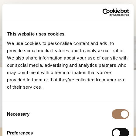
DE
Home
Produkte
Roma runder esstisch
INFORMATIONSANFR
PRODUKTE
This website uses cookies
AGE
We use cookies to personalise content and ads, to
DESIGNER
provide social media features and to analyse our traffic.
Name
RÄUME
We also share information about your use of our site with
und
our social media, advertising and analytics partners who
Unternehmen
MATERIALIEN
Nachname
may combine it with other information that you’ve
*
ROMA RUNDER
*
CONTRACTING
provided to them or that they’ve collected from your use
Telefonnummer
ESSTISCH
of their services.
*
UNTERNEHMEN
*
Nation
NEWSROOM
*
C
DOWNLOADBEREICH
Necessary
o
Stadt
n
GESCHÄFTE
*
s
Benutzertypologie
Preferences
KONTAKTE