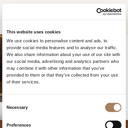
ES
Home
Productos
Vine aparador
SOLICITUD DE
PRODUCTOS
This website uses cookies
INFORMACIÓN
We use cookies to personalise content and ads, to
DESIGNER
provide social media features and to analyse our traffic.
Nombre
AMBIENTES
We also share information about your use of our site with
y
our social media, advertising and analytics partners who
Agencia
MATERIALES
apellido
may combine it with other information that you’ve
*
*
CONTRACT
provided to them or that they’ve collected from your use
Número
VINE APARADOR
of their services.
de
EMPRESA
teléfono
Nación
NEWSROOM
*
*
C
*
DESCARGAR
Necessary
o
Ciudad
n
TIENDAS
*
s
Tipología
Preferences
CONTACTO