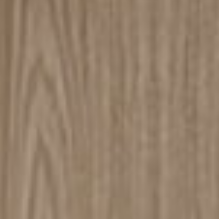
on contraseña. Para verlo, introduzca su contraseña a continuación:
Copiar link
Whatsapp
DESCARGAR
ica de Privacidad de Turri srl de conformidad con el art. 13 del Reg
is datos personales con la finalidad de recibir newsletters y fines d
orward the request for information