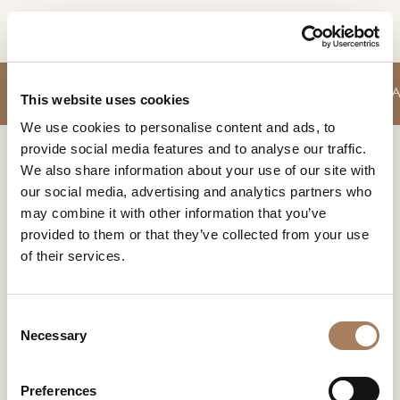
IT
RICHIESTA
DIVANI
POLTRONCINE
TAVOLI
CONTENITORI GIORNO
SEDIE
T
PRODOTTI
This website uses cookies
INFORMAZIONI
We use cookies to personalise content and ads, to
DESIGNER
provide social media features and to analyse our traffic.
Nome
Home
Prodotti
Comodini
AMBIENTI
We also share information about your use of our site with
e
our social media, advertising and analytics partners who
Azienda
MATERIALI
cognome
COMODINI
may combine it with other information that you’ve
*
*
CONTRACT
provided to them or that they’ve collected from your use
Eleganti scudieri dei letti, offrono il conforto
Recapito
dell’appoggio funzionale quando giunge il tempo del
of their services.
telefonico*
AZIENDA
sonno.
*
Nazione
NEWSROOM
*
C
DOWNLOAD
Necessary
o
Città
n
(richiesto)
NEGOZI
s
Tipologia
*
Preferences
CONTATTI