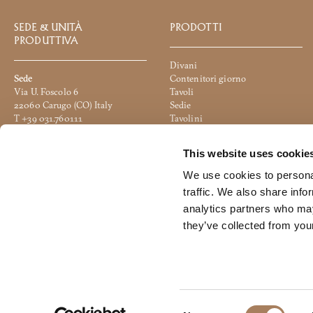
SEDE & UNITÀ
PRODOTTI
PRODUTTIVA
Divani
Sede
Contenitori giorno
Via U. Foscolo 6
Tavoli
22060 Carugo (CO) Italy
Sedie
T +39 031.760111
Tavolini
info@turri.it
Letti
Google Maps
Complementi notte
This website uses cookie
Accessori
Unità produttiva
Illuminazione
We use cookies to personal
Via 2 Giugno
Panchette e Pouf
traffic. We also share info
20836 Briosco (MB) Italy
Ufficio
analytics partners who may
Google Maps
they’ve collected from your
© 2024 Turri srl All Rights Reserved - C.F./P.IVA 04108500135 - Soggetta 
C