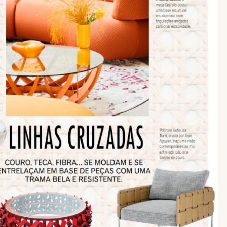
assword. Per visualizzarlo inserisci la password qui sotto:
Copia link
Whatsapp
SCARICA
e dell’Informativa Privacy Turri srl ai sensi dell’art. 13 del Regola
miei dati personali per la finalità ricezione di newsletter e finalità
 inoltrare la richiesta di informazioni