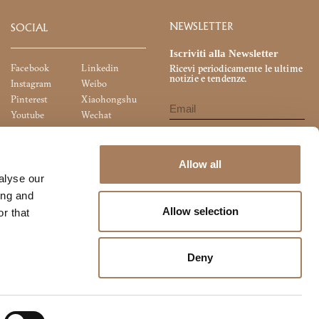
NEWSLETTER
SOCIAL
Iscriviti alla Newsletter
Facebook
Linkedin
Ricevi periodicamente le ultime
notizie e tendenze.
Instagram
Weibo
Pinterest
Xiaohongshu
Youtube
Wechat
Ho letto la
Privacy Policy
, e voglio
iscrivermi alla newsletter.
Acconsento alla comunicazione dei miei
Allow all
dati personali per finalità di marketing
alyse our
diretto (newsletter, materiale
pubblicitario, ricerche di mercato ecc..)
ing and
Allow selection
r that
Deny