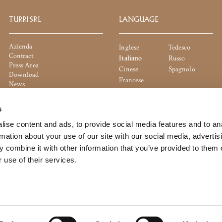
TURRI SRL
LANGUAGE
Azienda
Inglese
Tedesco
Contract
Italiano
Russo
Press Area
Cinese
Spagnolo
Download
Francese
News
Negozi
Contatti
s
Lavora con noi
Cookie policy
ise content and ads, to provide social media features and to an
Privacy policy
rmation about your use of our site with our social media, advertis
Whistleblowing
 combine it with other information that you’ve provided to them o
Politica Aziendale
 use of their services.
a direzione e coordinamento di Dexelance S.p.a.