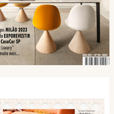
ICHIESTA INFORMAZION
AMBIENTES MEXICO
DOWNLOAD
Hai già la password
Richiedi password