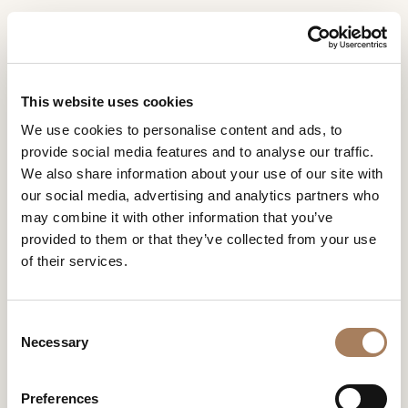
DE
Home
Pressebereich
AMBIENTES MEXICO
INFORMATIONSANFR
AMBIENTES MEXICO
PRODUKTE
This website uses cookies
AGE
AMBIENTES MEXICO
We use cookies to personalise content and ads, to
DESIGNER
provide social media features and to analyse our traffic.
Name
RÄUME
We also share information about your use of our site with
und
our social media, advertising and analytics partners who
Unternehmen
MATERIALIEN
Nachname
may combine it with other information that you’ve
*
*
CONTRACTING
provided to them or that they’ve collected from your use
Telefonnummer
of their services.
*
UNTERNEHMEN
*
Nation
NEWSROOM
*
C
DOWNLOADBEREICH
Necessary
o
Stadt
n
GESCHÄFTE
*
s
Benutzertypologie
Preferences
KONTAKTE