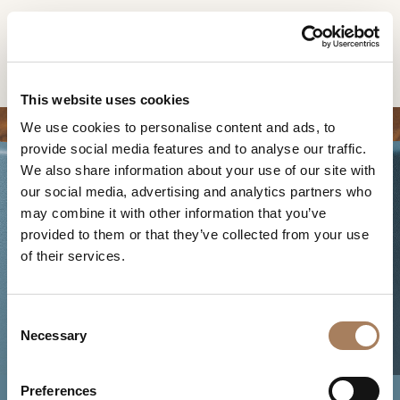
IT
Home
Prodotti
Atelier tavolini
RICHIESTA
PRODOTTI
This website uses cookies
INFORMAZIONI
We use cookies to personalise content and ads, to
DESIGNER
provide social media features and to analyse our traffic.
Nome
AMBIENTI
We also share information about your use of our site with
e
our social media, advertising and analytics partners who
Azienda
MATERIALI
cognome
may combine it with other information that you’ve
*
*
CONTRACT
provided to them or that they’ve collected from your use
Recapito
ATELIER TAVOLINI
of their services.
telefonico*
AZIENDA
*
Nazione
NEWSROOM
*
C
DOWNLOAD
Necessary
o
Città
n
(richiesto)
NEGOZI
s
Tipologia
*
Preferences
CONTATTI