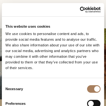
IT
Home
Prodotti
Atelier tavolo rettangolare
RICHIESTA
PRODOTTI
This website uses cookies
INFORMAZIONI
We use cookies to personalise content and ads, to
DESIGNER
provide social media features and to analyse our traffic.
Nome
AMBIENTI
We also share information about your use of our site with
e
our social media, advertising and analytics partners who
Azienda
MATERIALI
cognome
may combine it with other information that you’ve
*
ATELIER TAVOLO
*
CONTRACT
provided to them or that they’ve collected from your use
Recapito
RETTANGOLARE
of their services.
telefonico*
AZIENDA
*
Nazione
NEWSROOM
*
C
DOWNLOAD
Necessary
o
Città
n
(richiesto)
NEGOZI
s
Tipologia
*
Preferences
CONTATTI