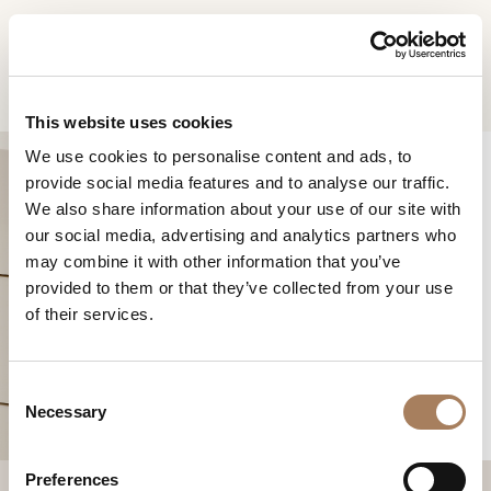
IT
Home
Prodotti
Roma comò
RICHIESTA
PRODOTTI
This website uses cookies
INFORMAZIONI
We use cookies to personalise content and ads, to
DESIGNER
provide social media features and to analyse our traffic.
Nome
AMBIENTI
We also share information about your use of our site with
e
our social media, advertising and analytics partners who
Azienda
MATERIALI
cognome
may combine it with other information that you’ve
*
*
CONTRACT
provided to them or that they’ve collected from your use
Recapito
ROMA COMÒ
of their services.
telefonico*
AZIENDA
*
Nazione
NEWSROOM
*
C
DOWNLOAD
Necessary
o
Città
n
(richiesto)
NEGOZI
s
Tipologia
*
Preferences
CONTATTI