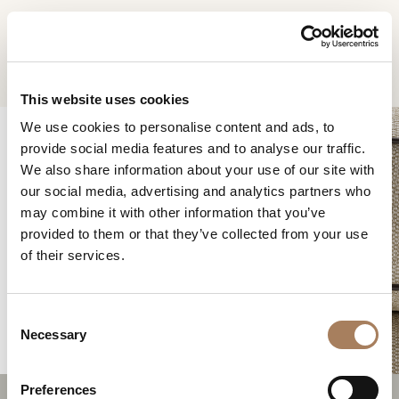
DE
Home
Produkte
Blues Modular sofa
INFORMATIONSANFR
PRODUKTE
This website uses cookies
AGE
We use cookies to personalise content and ads, to
DESIGNER
provide social media features and to analyse our traffic.
Name
RÄUME
We also share information about your use of our site with
und
our social media, advertising and analytics partners who
Unternehmen
MATERIALIEN
Nachname
may combine it with other information that you’ve
*
BLUES MODULAR
*
CONTRACTING
provided to them or that they’ve collected from your use
Telefonnummer
SOFA
of their services.
*
UNTERNEHMEN
*
Nation
NEWSROOM
*
C
DOWNLOADBEREICH
Necessary
o
Stadt
n
GESCHÄFTE
*
s
Benutzertypologie
Preferences
KONTAKTE