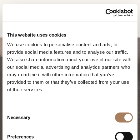
DE
Home
Produkte
Blues schreibtisch
INFORMATIONSANFR
PRODUKTE
This website uses cookies
AGE
We use cookies to personalise content and ads, to
DESIGNER
provide social media features and to analyse our traffic.
Name
RÄUME
We also share information about your use of our site with
und
our social media, advertising and analytics partners who
Unternehmen
MATERIALIEN
Nachname
may combine it with other information that you’ve
*
*
CONTRACTING
provided to them or that they’ve collected from your use
Telefonnummer
BLUES SCHREIBTISCH
of their services.
*
UNTERNEHMEN
*
Nation
NEWSROOM
*
C
DOWNLOADBEREICH
Necessary
o
Stadt
n
GESCHÄFTE
*
s
Benutzertypologie
Preferences
KONTAKTE