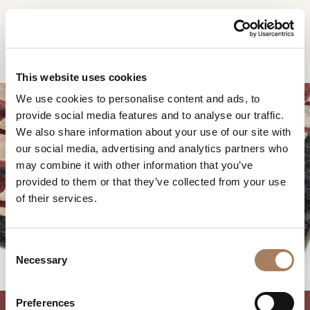
ES
Home
Productos
Eclipse alfombra con cuadrados
SOLICITUD DE
PRODUCTOS
This website uses cookies
INFORMACIÓN
We use cookies to personalise content and ads, to
DESIGNER
provide social media features and to analyse our traffic.
Nombre
AMBIENTES
We also share information about your use of our site with
y
our social media, advertising and analytics partners who
Agencia
MATERIALES
apellido
may combine it with other information that you’ve
*
ECLIPSE ALFOMBRA
*
CONTRACT
provided to them or that they’ve collected from your use
Número
CON CUADRADOS
of their services.
de
EMPRESA
teléfono
Nación
NEWSROOM
*
*
C
*
DESCARGAR
Necessary
o
Ciudad
n
TIENDAS
*
s
Tipología
Preferences
CONTACTO