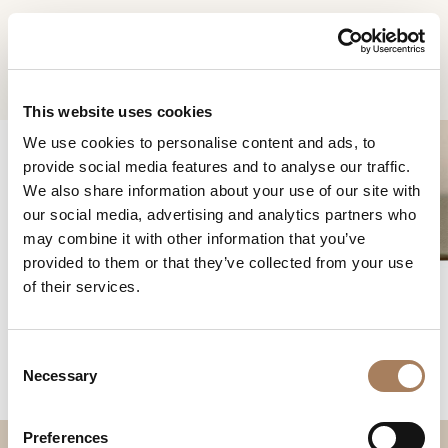
ES
Home
Productos
Eclipse mesa rectangular
SOLICITUD DE
PRODUCTOS
This website uses cookies
INFORMACIÓN
We use cookies to personalise content and ads, to
DESIGNER
provide social media features and to analyse our traffic.
Nombre
AMBIENTES
We also share information about your use of our site with
y
our social media, advertising and analytics partners who
Agencia
MATERIALES
apellido
may combine it with other information that you’ve
*
ECLIPSE MESA
*
CONTRACT
provided to them or that they’ve collected from your use
Número
RECTANGULAR
of their services.
de
EMPRESA
teléfono
Nación
NEWSROOM
*
*
C
*
DESCARGAR
Necessary
o
Ciudad
n
TIENDAS
*
s
Tipología
Preferences
CONTACTO