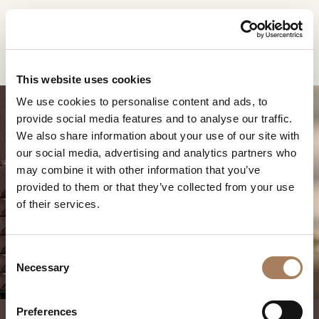
ES
Home
Productos
Eclipse portaobjetos
SOLICITUD DE
PRODUCTOS
This website uses cookies
INFORMACIÓN
We use cookies to personalise content and ads, to
DESIGNER
provide social media features and to analyse our traffic.
Nombre
AMBIENTES
We also share information about your use of our site with
y
our social media, advertising and analytics partners who
Agencia
MATERIALES
apellido
may combine it with other information that you’ve
*
ECLIPSE
*
CONTRACT
provided to them or that they’ve collected from your use
Número
PORTAOBJETOS
of their services.
de
EMPRESA
teléfono
Nación
NEWSROOM
*
*
C
*
DESCARGAR
Necessary
o
Ciudad
n
TIENDAS
*
s
Tipología
Preferences
CONTACTO